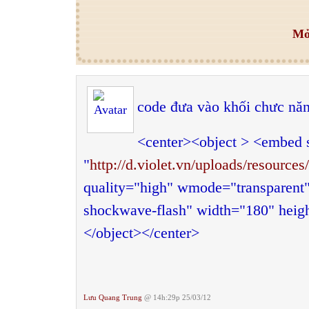
Mở
code đưa vào khối chưc nă
<center><object > <embed 
"
http://d.violet.vn/uploads/reso
quality="high" wmode="transparent"
shockwave-flash"
width="180" heig
</object></center>
Lưu Quang Trung
@ 14h:29p 25/03/12