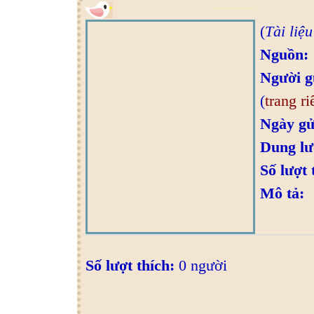
(
Tài liệ
Nguồn:
Người g
(
trang ri
Ngày gử
Dung l
Số lượt 
Mô tả:
Số lượt thích:
0 người