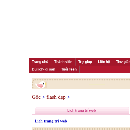
Trang chủ
Thành viên
Trợ giúp
Liên hệ
Thư giả
Du lịch- di sản
Tuổi Teen
Gốc
>
flash đẹp
>
Lịch trang trí web
Lịch trang trí web