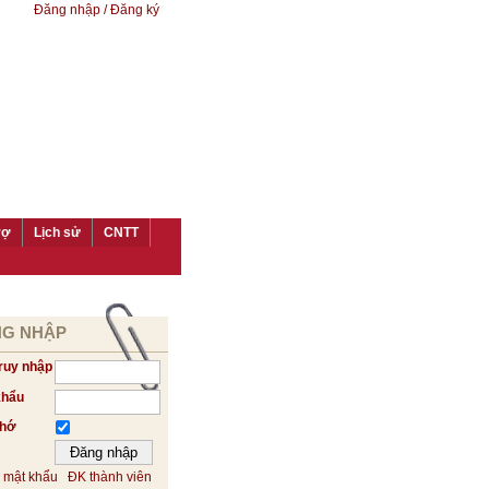
Đăng nhập / Đăng ký
rợ
Lịch sử
CNTT
G NHẬP
ruy nhập
khẩu
nhớ
 mật khẩu
ĐK thành viên