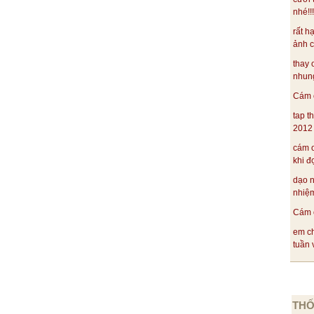
nhé!!
 ngủ ta tưng bừng?
rất h
ênh láng máu sau rừng
ảnh c
ặt trời gay gắt,
thay 
êng phần bí mật?
nhung
h liệt nay còn đâu?
Cám ơ
ằm trong văn bản nào? Ai là tác giả?
tap t
Lữ ; C. Quê hương- Tế Hanh.
2012 .
nh Liên; D..Khi con tu hú- Tố Hữu.
cám ơ
khi đ
ợc sáng tác vào khoảng thời gian nào?
dạo 
iến chống Mĩ; B. Những năm 1932- 1935
nhiệm
g tháng Tám 1945; D. Trong kháng chiến chống
Cám ơ
em ch
ủa phần trích trên là gì?
tuần v
a diết, sâu thẳm.
tự do mãnh liệt.
chường, uất hận.
THỐ