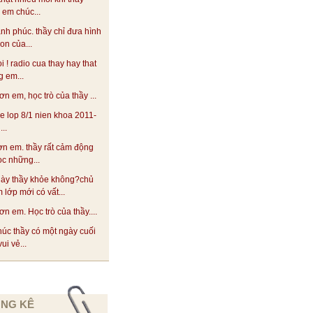
! em chúc...
ạnh phúc. thầy chỉ đưa hình
on của...
oi ! radio cua thay hay that
 em...
n em, học trò của thầy ...
he lop 8/1 nien khoa 2011-
..
n em. thầy rất cảm động
ọc những...
này thầy khỏe không?chủ
 lớp mới có vất...
n em. Học trò của thầy....
úc thầy có một ngày cuối
ui vẻ...
NG KÊ