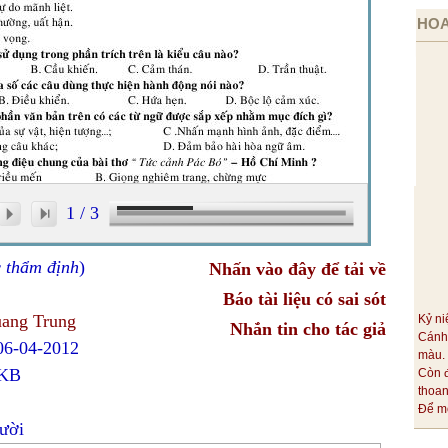
HOA
1
/
3
c thẩm định
)
Nhấn vào đây để tải về
Báo tài liệu có sai sót
ang Trung
Kỷ ni
Nhắn tin cho tác giả
Cánh
 06-04-2012
màu.
 KB
Còn 
thoa
Để mỗ
ười