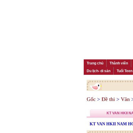
Trang chủ
Thành viên
Du lịch- di sản
Tuổi Teen
Gốc
>
Đề thi
>
Văn
KT VAN HKII N
KT VAN HKII NAM HO