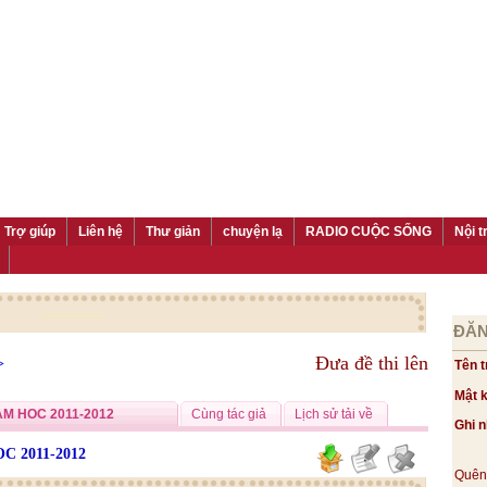
Trợ giúp
Liên hệ
Thư giản
chuyện lạ
RADIO CUỘC SỐNG
Nội t
ĐĂN
>
Đưa đề thi lên
Tên t
Mật 
AM HOC 2011-2012
Cùng tác giả
Lịch sử tải về
Ghi 
C 2011-2012
Quên