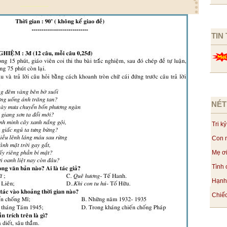
TIN
NÉT
Tri kỷ
Con n
Mẹ ơi
Tình 
Hạnh 
Chiếc