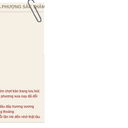
 PHƯỢNG SẮC THẮM
ệm chợt tràn trang lưu bút.
 phượng xưa nay đã đổi
đâu đây hương vương
ng thoảng
i lần Hè đến nhớ thật lâu .