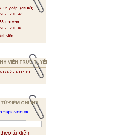
79
truy cập (
chi tiết
)
rong hôm nay
55
lượt xem
rong hôm nay
ành viên
NH VIÊN TRỰC TUYẾN
ch và 0 thành viên
 TỪ ĐIỂM ONLINE
 theo từ điển: