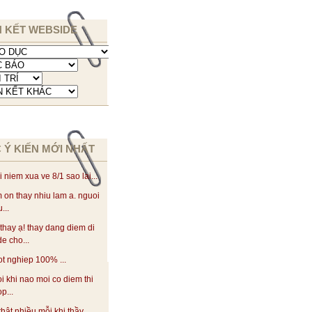
N KẾT WEBSIDE
 Ý KIẾN MỚI NHẤT
i niem xua ve 8/1 sao lai...
 on thay nhiu lam a. nguoi
...
thay ạ! thay dang diem di
de cho...
ot nghiep 100% ...
oi khi nao moi co diem thi
p...
thật nhiều mỗi khi thầy