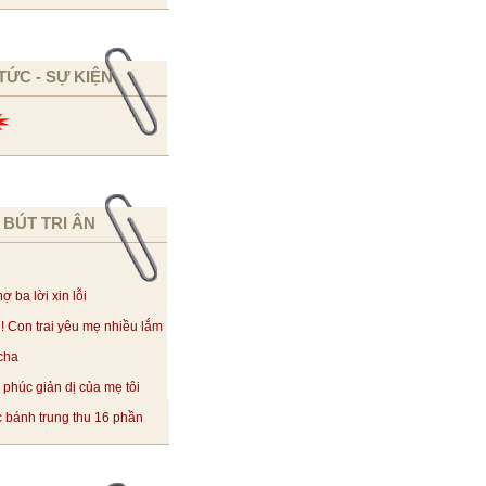
 TỨC - SỰ KIỆN
 BÚT TRI ÂN
ợ ba lời xin lỗi
! Con trai yêu mẹ nhiều lắm
cha
phúc giản dị của mẹ tôi
 bánh trung thu 16 phần