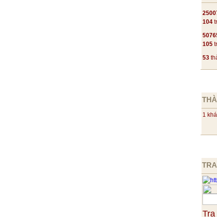
ất vọng.
2500
 được sử dụng trong phần trích trên là kiểu câu
104
t
5076
u khiến. C. Cảm thán. D. Trần thuật.
105
t
n có đa số các câu dùng thực hiện hành động nói
53
th
iển. C. Hứa hẹn. D. Bộc lộ cảm xúc.
trong phần văn bản trên có các từ ngữ được sắp xếp
THÀ
1 khá
 của sự vật, hiện tượng…; C .Nhấn mạnh hình ảnh,
ững câu khác; D. Đảm bảo hài hòa ngữ âm.
ng giọng điệu chung của bài thơ “ Tức cảnh Pác
TRA
h ?
, triều mến B. Giọng nghiêm trang, chừng mực
 dí dỏm. D. Giọng buồn thương, phiền muộn.
ng ý nghĩa của câu Trẫm rất đau xót về việc đó,
Tra