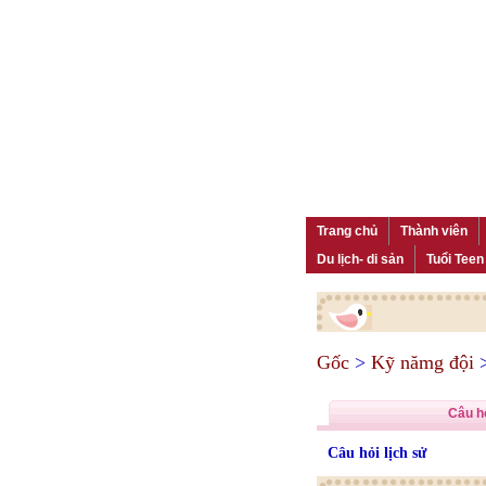
Trang chủ
Thành viên
Du lịch- di sản
Tuổi Teen
Gốc
>
Kỹ nămg đội
Câu hỏ
Câu hỏi lịch sử