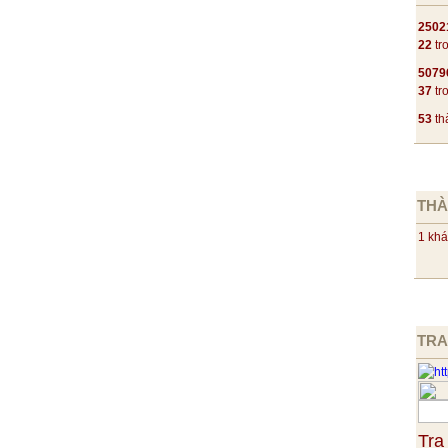
2502
ng xưa
22
tr
n sử
5079
nhau
37
tr
h hiệu?
53
th
nôi
tới
THÀ
ôi
1 khá
 thổi
à trời
 đời
Thánh “ ?
TRA
vua Hùng
 bệ rồng dâng cha.
uê nhà
Tra