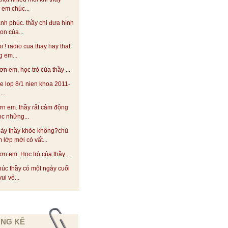
! em chúc...
ạnh phúc. thầy chỉ đưa hình
on của...
oi ! radio cua thay hay that
 em...
n em, học trò của thầy ...
he lop 8/1 nien khoa 2011-
..
n em. thầy rất cảm động
ọc những...
này thầy khỏe không?chủ
 lớp mới có vất...
n em. Học trò của thầy....
úc thầy có một ngày cuối
ui vẻ...
NG KÊ