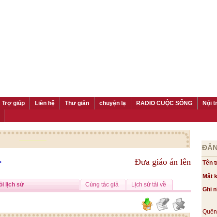
Trợ giúp
Liên hệ
Thư giản
chuyện lạ
RADIO CUỘC SỐNG
Nội t
ĐĂN
>
Đưa giáo án lên
Tên t
Mật 
i lịch sử
Cùng tác giả
Lịch sử tải về
Ghi 
Quên