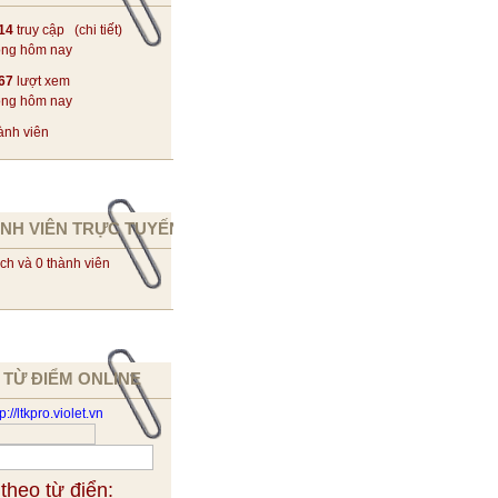
14
truy cập (
chi tiết
)
ong hôm nay
67
lượt xem
ong hôm nay
ành viên
NH VIÊN TRỰC TUYẾN
ch và 0 thành viên
 TỪ ĐIỂM ONLINE
 theo từ điển: