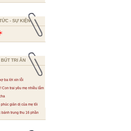
 TỨC - SỰ KIỆN
 BÚT TRI ÂN
ợ ba lời xin lỗi
! Con trai yêu mẹ nhiều lắm
cha
phúc giản dị của mẹ tôi
 bánh trung thu 16 phần