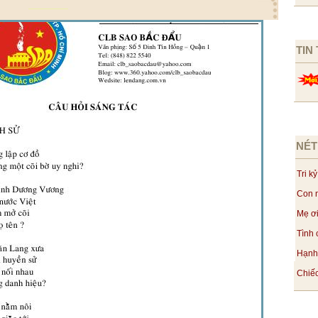
TIN
NÉT
Tri kỷ
Con n
Mẹ ơi
Tình 
Hạnh 
Chiếc