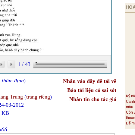
HOA
1
/
43
c thẩm định
)
Nhấn vào đây để tải về
Báo tài liệu có sai sót
ang Trung
(
trang riêng
)
Kỷ ni
Nhắn tin cho tác giả
Cánh
 24-03-2012
màu.
0 KB
Còn 
thoa
Để mỗ
ười