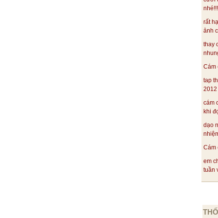
nhé!!
com.vn
rất h
ảnh c
thay 
nhung
Cám ơ
TÁC
tap t
2012 .
cám ơ
khi đ
dạo 
cơ đồ
nhiệm
 cõi bờ uy nghi?
Cám ơ
em ch
Dương Vương
tuần v
Việt
cõi
 ?
THỐ