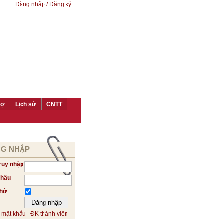
Đăng nhập / Đăng ký
rợ
Lịch sử
CNTT
G NHẬP
ruy nhập
khẩu
nhớ
 mật khẩu
ĐK thành viên