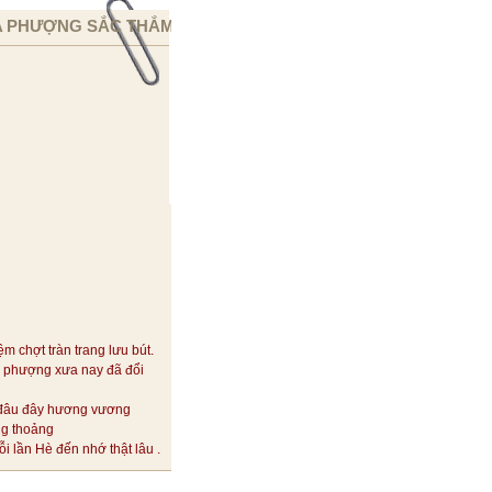
 PHƯỢNG SẮC THẮM
ệm chợt tràn trang lưu bút.
 phượng xưa nay đã đổi
đâu đây hương vương
ng thoảng
i lần Hè đến nhớ thật lâu .