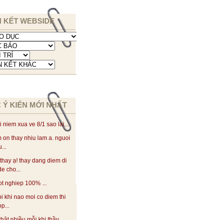
N KẾT WEBSIDE
 Ý KIẾN MỚI NHẤT
i niem xua ve 8/1 sao lai...
 on thay nhiu lam a. nguoi
...
thay ạ! thay dang diem di
de cho...
ot nghiep 100% ...
oi khi nao moi co diem thi
p...
thật nhiều mỗi khi thầy