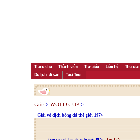
Trang chủ
Thành viên
Trợ giúp
Liên hệ
Thư giả
Du lịch- di sản
Tuổi Teen
Gốc
>
WOLD CUP
>
Giải vô địch bóng đá thế giới 1974
Giải vô địch bóng đá thế giới 1974 –
Tây Đức