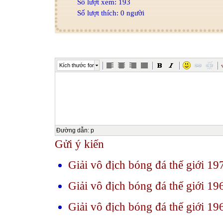
Số lượt xem: 193
Số lượt thích: 0 người
Kích thước font
Đường dẫn
:
p
Gửi ý kiến
Giải vô địch bóng đá thế giới 19
Giải vô địch bóng đá thế giới 19
Giải vô địch bóng đá thế giới 19