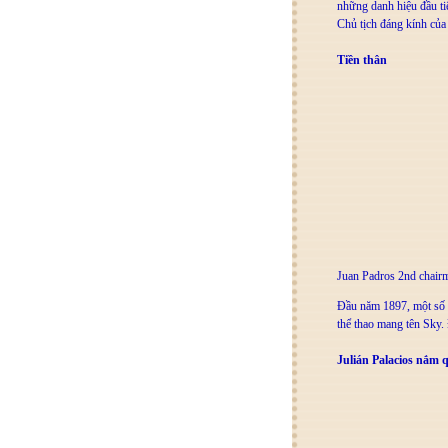
những danh hiệu đầu tiê
Chủ tịch đáng kính của
Tiền thân
Juan Padros 2nd chai
Đầu năm
1897
, một số
thể thao mang tên Sky. 
Julián Palacios nắm 