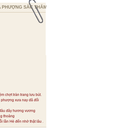
 PHƯỢNG SẮC THẮM
ệm chợt tràn trang lưu bút.
 phượng xưa nay đã đổi
đâu đây hương vương
ng thoảng
i lần Hè đến nhớ thật lâu .