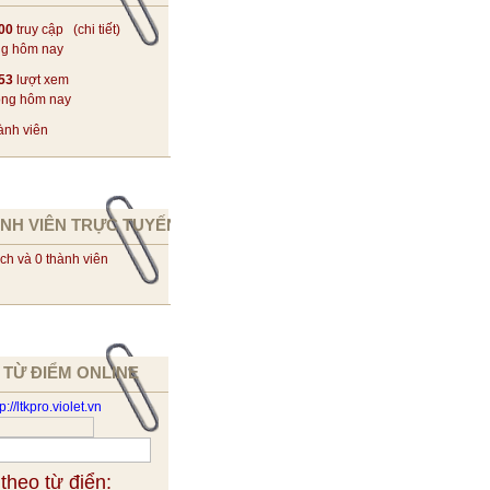
00
truy cập (
chi tiết
)
ng hôm nay
53
lượt xem
ong hôm nay
ành viên
NH VIÊN TRỰC TUYẾN
ch và 0 thành viên
 TỪ ĐIỂM ONLINE
 theo từ điển: