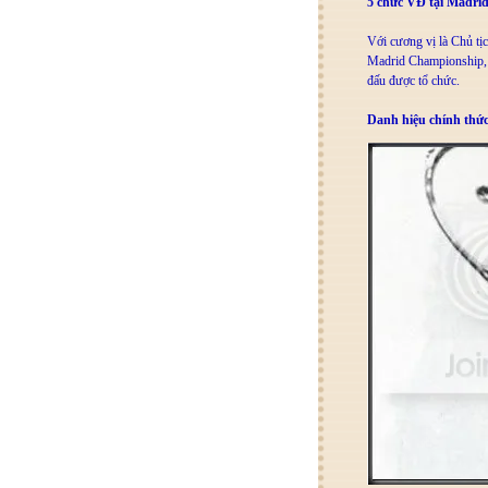
5 chức VĐ tại Madri
Với cương vị là Chủ tị
Madrid Championship, m
đấu được tổ chức.
Danh hiệu chính thức