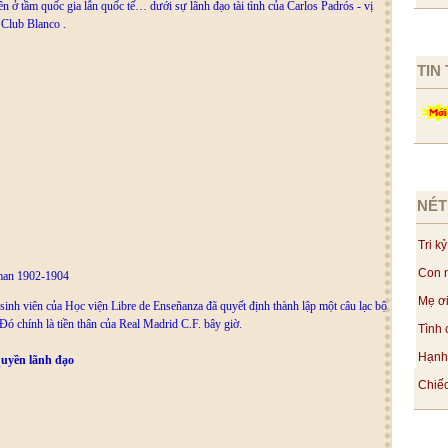
n ở tầm quốc gia lẫn quốc tế… dưới sự lãnh đạo tài tình của Carlos Padrós - vị
 Club Blanco .
TIN
NÉT
Tri kỷ
Con n
rman 1902-1904
Mẹ ơi
 sinh viên của Học viện Libre de Enseñanza đã quyết định thành lập một câu lạc bộ
Đó chính là tiền thân của Real Madrid C.F. bây giờ.
Tình 
Hạnh 
quyền lãnh đạo
Chiếc