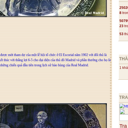
2502
8
tro
5079
23
tr
53
th
được mời tham dự của một lễ hội tổ chức ở El Escorial năm 1902 với đối thủ là
THÀ
ết thúc với thắng lợi 6-5 cho đại diện của thủ đô Madrid và phần thưởng cho họ là
 những chiến quả đầu tiên trong lịch sử hào hùng của Real Madrid.
1 khá
TRA
Tra