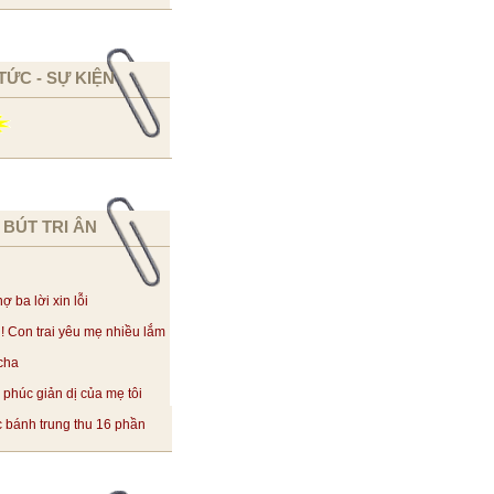
 TỨC - SỰ KIỆN
 BÚT TRI ÂN
ợ ba lời xin lỗi
! Con trai yêu mẹ nhiều lắm
cha
phúc giản dị của mẹ tôi
 bánh trung thu 16 phần