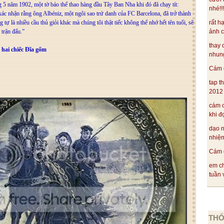
5 năm 1902, một tờ báo thể thao hàng đầu Tây Ban Nha khi đó đã chạy tít:
nhé!!
xác nhận rằng ông Albéniz, một ngôi sao trứ danh của FC Barcelona, đã trở thành
 tự là nhiều cầu thủ giỏi khác mà chúng tôi thật tiếc không thể nhớ hết tên tuổi, sẽ
rất h
 trận đấu.”
ảnh c
thay 
 hai chiếc Đĩa gốm
nhung
Cám ơ
tap t
2012 .
cám ơ
khi đ
dạo 
nhiệm
Cám ơ
em ch
tuần v
THỐ