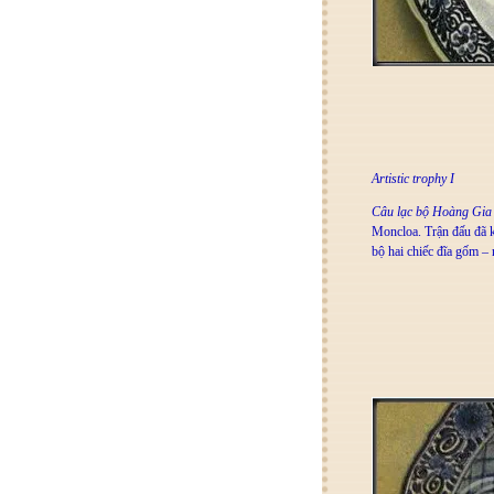
Artistic trophy I
Câu lạc bộ Hoàng Gia
Moncloa. Trận đấu đã k
bộ hai chiếc đĩa gốm –