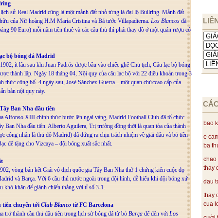
lring
 lịch sử Real Madrid cũng là một mảnh đất nhỏ từng là đại lộ Bullring. Mảnh đất
LIÊ
 hữu của Nữ hoàng H.M María Cristina và Bá tước Villapadierna.
Los Blancos
đã
oảng 90 Euro) mỗi năm tiền thuê và các cầu thủ thì phải thay đồ ở một quán rượu có
ạc bộ bóng đá Madrid
902, ít lâu sau khi Juan Padrós được bầu vào chiếc ghế Chủ tịch, Câu lạc bộ bóng
ược thành lập. Ngày 18 tháng 04, Nội quy của câu lạc bộ với 22 điều khoản trong 3
h thức công bố. 4 ngày sau, José Sánchez-Guerra – một quan chứccao cấp của
ẩn bản nội quy này.
CÁC
a Tây Ban Nha đầu tiên
 Alfonso XIII chính thức bước lên ngai vàng, Madrid Football Club đã tổ chức
bao k
ây Ban Nha đầu tiên. Alberto Aguilera, Trị trưởng đồng thời là quan tòa của thành
c công nhận là thủ đô Madrid) đã đứng ra chịu trách nhiệm về giải đấu và bỏ tiền
e cam
ạc để tặng cho Vizcaya – đội bóng xuất sắc nhất.
ba thu
chao 
ất
thay 
902, vòng bán kết Giải vô địch quốc gia Tây Ban Nha thứ 1 chứng kiến cuộc đọ
adrid và Barça. Với 6 cầu thủ nước ngoài trong đội hình, dễ hiểu khi đội bóng xứ
dau t
 khó khăn để giành chiến thắng với tỉ số 3-1.
thay 
cua lo
 tiên chuyển tới
Club Blanco
từ FC Barcelona
 trở thành cầu thủ đầu tiên trong lịch sử bóng đá từ bỏ
Barça
để đến với
Los
cười 