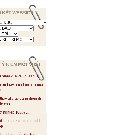
N KẾT WEBSIDE
 Ý KIẾN MỚI NHẤT
i niem xua ve 8/1 sao lai...
 on thay nhiu lam a. nguoi
...
thay ạ! thay dang diem di
de cho...
ot nghiep 100% ...
oi khi nao moi co diem thi
p...
thật nhiều mỗi khi thầy