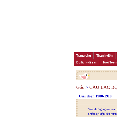
Trang chủ
Thành viên
Du lịch- di sản
Tuổi Teen
Gốc
>
CÂU LẠC B
Giai đoạn 1900-1910
Với những người yêu mế
nhiều sự kiện liên qua