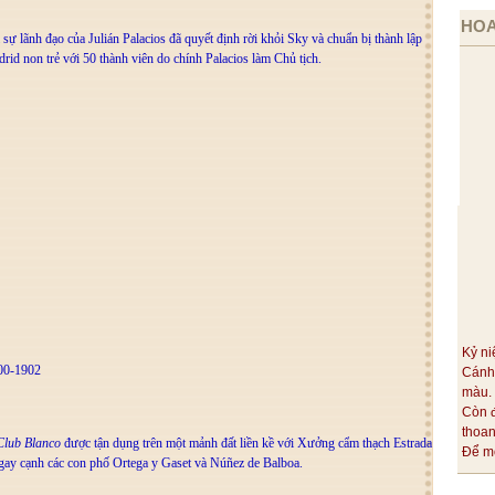
HOA
sự lãnh đạo của Julián Palacios đã quyết định rời khỏi Sky và chuẩn bị thành lập
rid non trẻ với 50 thành viên do chính Palacios làm Chủ tịch.
Kỷ ni
900-1902
Cánh
màu.
Còn 
thoa
Club Blanco
được tận dụng trên một mảnh đất liền kề với Xưởng cẩm thạch Estrada
Để mỗ
gay cạnh các con phố Ortega y Gaset và Núñez de Balboa.