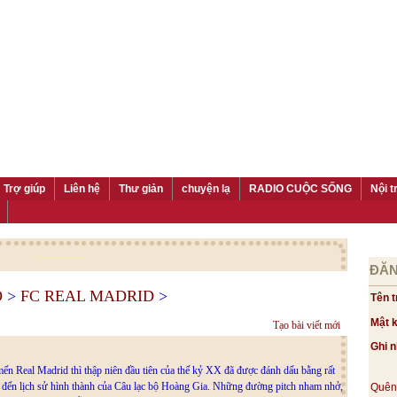
Trợ giúp
Liên hệ
Thư giản
chuyện lạ
RADIO CUỘC SỐNG
Nội t
ĐĂN
Ộ
>
FC REAL MADRID
>
Tên t
Mật 
Tạo bài viết mới
Ghi 
n Real Madrid thì thập niên đầu tiên của thế kỷ XX đã được đánh dấu bằng rất
n đến lịch sử hình thành của Câu lạc bộ Hoàng Gia. Những đường pitch nham nhở,
Quên