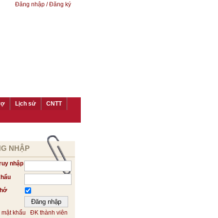
Đăng nhập / Đăng ký
rợ
Lịch sử
CNTT
G NHẬP
ruy nhập
khẩu
nhớ
 mật khẩu
ĐK thành viên