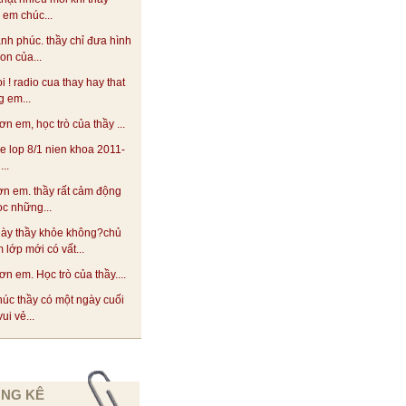
! em chúc...
ạnh phúc. thầy chỉ đưa hình
on của...
oi ! radio cua thay hay that
 em...
n em, học trò của thầy ...
he lop 8/1 nien khoa 2011-
..
n em. thầy rất cảm động
ọc những...
này thầy khỏe không?chủ
 lớp mới có vất...
n em. Học trò của thầy....
úc thầy có một ngày cuối
ui vẻ...
NG KÊ