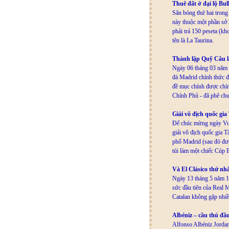
Thuê đất ở đại lộ Bul
Sân bóng thứ hai trong
này thuộc một phần sở
phải trả 150 peseta (kh
tên là La Taurina.
Thành lập Quỹ Câu l
Ngày 06 tháng 03 năm 1
đá Madrid chính thức đ
đề mục chính được chín
Chính Phủ - đã phê chu
Giải vô địch quốc gi
Để chúc mừng ngày Vua
giải vô địch quốc gia T
phố Madrid (sau đó đượ
túi làm một chiếc Cúp B
Và El Clásico thứ nh
Ngày 13 tháng 5 năm 1
sức đầu tiên của Real M
Catalan không gặp nhiều
Albéniz – cầu thủ đầu
Alfonso Albéniz Jordana