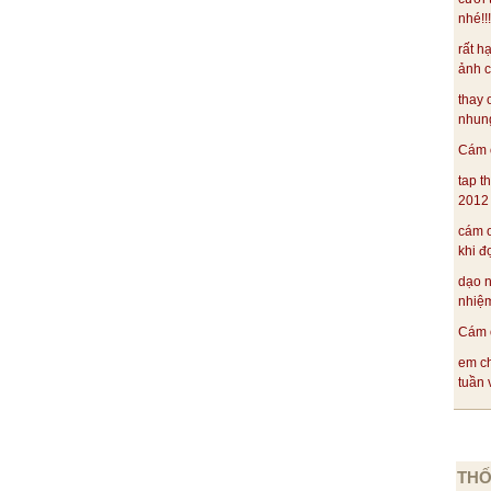
nhé!!
rất h
ảnh c
thay 
nhung
Cám ơ
tap t
2012 .
cám ơ
khi đ
dạo 
nhiệm
Cám ơ
em ch
tuần v
THỐ