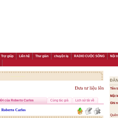
Trợ giúp
Liên hệ
Thư giản
chuyện lạ
RADIO CUỘC SỐNG
Nội t
ĐĂN
Đưa tư liệu lên
Tên t
Mật 
đời của Roberto Carlos
Cùng tác giả
Lịch sử tải về
Ghi 
a Roberto Carlos
Quên