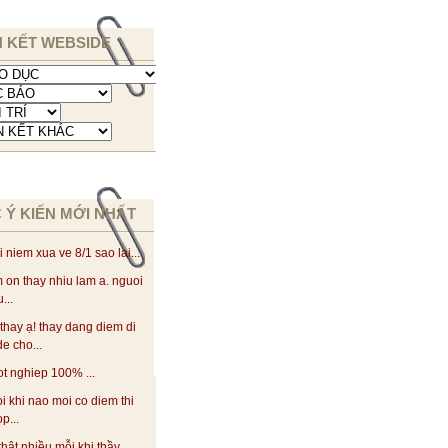
N KẾT WEBSIDE
 Ý KIẾN MỚI NHẤT
i niem xua ve 8/1 sao lai...
 on thay nhiu lam a. nguoi
...
thay ạ! thay dang diem di
de cho...
ot nghiep 100% ...
oi khi nao moi co diem thi
p...
thật nhiều mỗi khi thầy