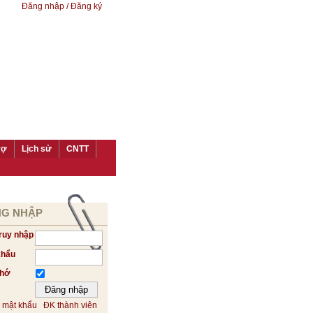
Đăng nhập / Đăng ký
rợ
Lịch sử
CNTT
G NHẬP
ruy nhập
khẩu
nhớ
 mật khẩu
ĐK thành viên