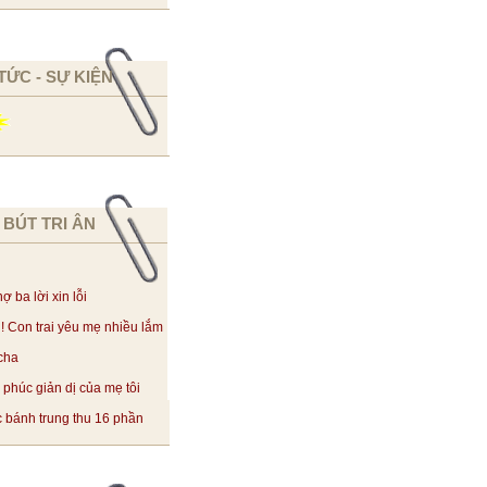
 TỨC - SỰ KIỆN
 BÚT TRI ÂN
ợ ba lời xin lỗi
! Con trai yêu mẹ nhiều lắm
cha
phúc giản dị của mẹ tôi
 bánh trung thu 16 phần