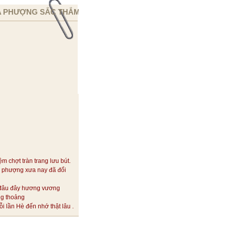
 PHƯỢNG SẮC THẮM
ệm chợt tràn trang lưu bút.
 phượng xưa nay đã đổi
đâu đây hương vương
ng thoảng
i lần Hè đến nhớ thật lâu .