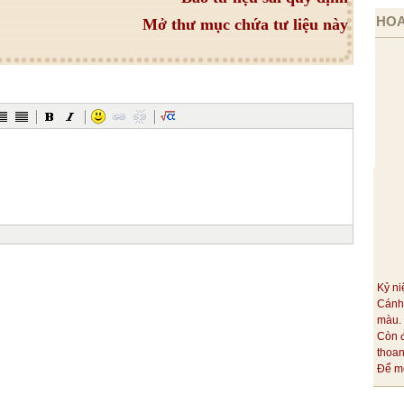
HOA
Mở thư mục chứa tư liệu này
Kỷ ni
Cánh
màu.
Còn 
thoa
Để mỗ