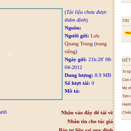
(
Tài liệu chưa được
thẩm định
)
TIN
Nguồn:
Người gửi:
Lưu
Quang Trung
(
trang
riêng
)
Ngày gửi:
21h:28' 08-
NÉT
04-2012
Tri kỷ
Dung lượng:
8.9 MB
Con n
Số lượt tải:
0
Mẹ ơi
Mô tả:
Tình 
Hạnh 
ười
Nhấn vào đây để tải về
Chiếc
Nhắn tin cho tác giả
Báo tư liệu sai quy định