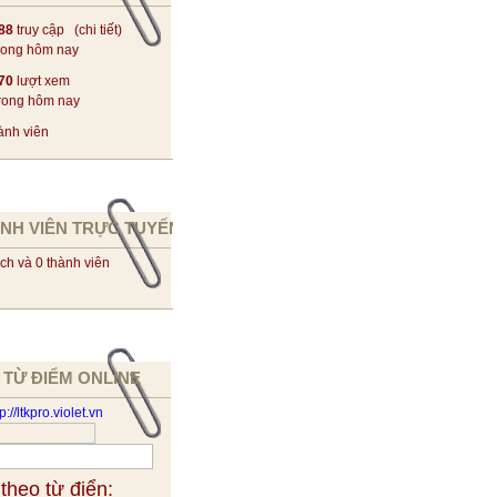
88
truy cập (
chi tiết
)
rong hôm nay
70
lượt xem
rong hôm nay
ành viên
NH VIÊN TRỰC TUYẾN
ch và 0 thành viên
 TỪ ĐIỂM ONLINE
 theo từ điển: