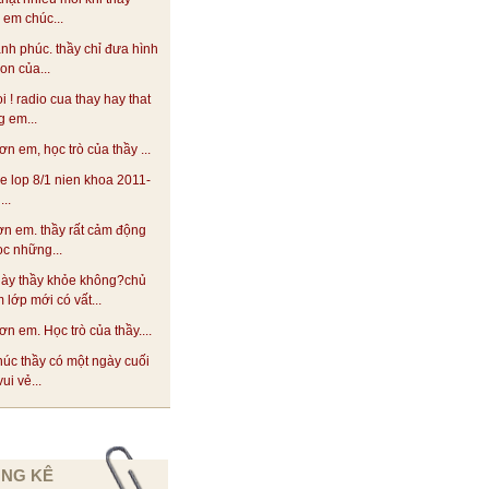
! em chúc...
ạnh phúc. thầy chỉ đưa hình
on của...
oi ! radio cua thay hay that
 em...
n em, học trò của thầy ...
he lop 8/1 nien khoa 2011-
..
n em. thầy rất cảm động
ọc những...
này thầy khỏe không?chủ
 lớp mới có vất...
n em. Học trò của thầy....
úc thầy có một ngày cuối
ui vẻ...
NG KÊ