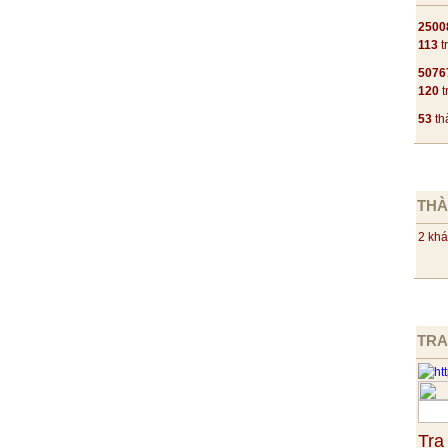
2500
113
t
5076
120
t
53
th
THÀ
2 khá
TRA
Tra