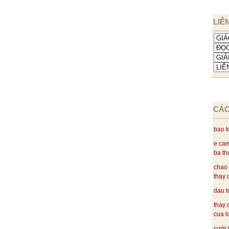
LIÊ
CÁC
bao k
e cam
ba thu
chao 
thay 
dau t
thay 
cua lo
cười 